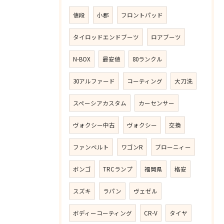
値段
小郡
フロントパッド
タイロッドエンドブーツ
ロアブーツ
N-BOX
最安値
80ランクル
30アルファード
コーティング
大刀洗
スペーシアカスタム
カーセンサー
ヴォクシー中古
ヴォクシー
交換
ファンベルト
ワゴンR
ブローニィー
ボンゴ
TRCランプ
福岡県
格安
スズキ
ラパン
ヴェゼル
ボディーコーティング
CR-V
タイヤ